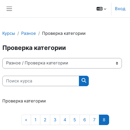
Перейти к основному содержанию
Вход
Боковая панель
Курсы
Разное
Проверка категории
Проверка категории
Категории курсов
Поиск курса
Поиск курса
Проверка категории
Предыдущая страница
Страница 1
Страница 2
Страница 3
Страница 4
Страница 5
Страница 6
Страница 7
Страница 8
«
1
2
3
4
5
6
7
8