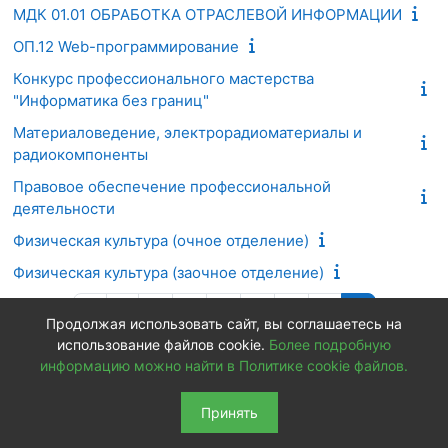
МДК 01.01 ОБРАБОТКА ОТРАСЛЕВОЙ ИНФОРМАЦИИ
ОП.12 Web-программирование
Конкурс профессионального мастерства
"Информатика без границ"
Материаловедение, электрорадиоматериалы и
радиокомпоненты
Правовое обеспечение профессиональной
деятельности
Физическая культура (очное отделение)
Физическая культура (заочное отделение)
Предыдущая страница
Страница 1
Страница 2
Страница 3
Страница 4
Страница 5
Страница 6
Страница 7
Страница 8
«
1
2
3
4
5
6
7
8
Продолжая использовать сайт, вы соглашаетесь на
использование файлов cookie.
Более подробную
информацию можно найти в Политике cookie файлов.
Принять